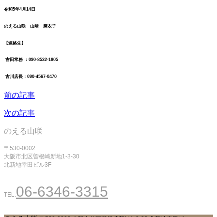
令和5年4月14
日
のえる山咲 山﨑 麻衣子
【連絡先】
吉田常務 ：090-8532-1805
古川店長：090-4567-0470
前の記事
次の記事
のえる山咲
〒530-0002
大阪市北区曽根崎新地1-3-30
北新地幸田ビル3F
06-6346-3315
TEL.