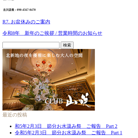
古川店長：090-4567-0470
R7. お盆休みのご案内
令和8年 新年のご挨拶 / 営業時間のお知らせ
検
索:
最近の投稿
和5年2月3日 節分お水汲み祭 ご報告 Part 2
令和5年2月3日 節分お水汲み祭 ご報告 Part 1