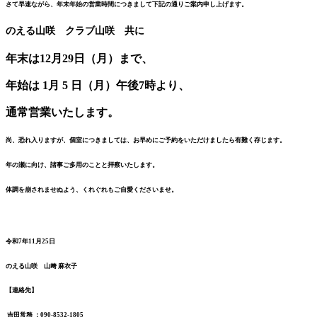
さて早速ながら、年末年始の営業時間につきまして下記の通りご案内申し上げます。
のえる山咲 クラブ山咲 共に
年末は12月29日（月）まで、
年始は 1月 5 日（月）午後7時より、
通常営業いたします。
尚、恐れ入りますが、個室につきましては、お早めにご予約をいただけましたら有難く存じます。
年の瀬に向け、諸事ご多用のことと拝察いたします。
体調を崩されませぬよう、くれぐれもご自愛くださいませ。
令和7年11月25日
のえる山咲 山﨑 麻衣子
【連絡先】
吉田常務 ：090-8532-1805