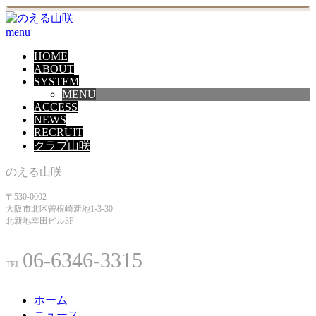
menu
HOME
ABOUT
SYSTEM
MENU
ACCESS
NEWS
RECRUIT
クラブ山咲
のえる山咲
〒530-0002
大阪市北区曽根崎新地1-3-30
北新地幸田ビル3F
06-6346-3315
TEL.
ホーム
ニュース